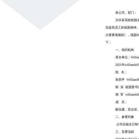
各公司、部门：
为丰富高校校园
实提高员工的创新精神
大赛赛项规程》，现面向全
下：
一、组织机构
承办单位：Willi
2021年will
组
长：
朱胜甲
Willia
陈
东 校团委书
闻 军 willi
成
员：
鄢光建、苏志岩
二、参赛对象
公司在籍全日制
三、竞赛流程