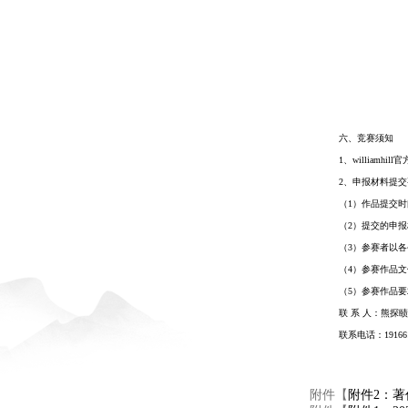
六、竞赛须知
1、williamh
2、申报材料提交
（
1）作品提交时间
（
2）提交的申
（
3）参赛者以
（
4）参赛作品
（
5）
参赛作品要
联
系 人：熊探
联系电话：
19166
附件【
附件2：著