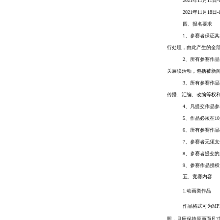
2021年11月11
日
-
2021年
11
月18
日
四、报名要求
1、参赛者保证
行处理，由此产生的全
2、所有参赛作
关展映活动，包括被新
3、所有参赛作
传播、汇编、改编等权
4、凡提交作品
5、作品必须在1
6、所有参赛作
7、参赛者无须
8、参赛者提交
9、参赛作品授
五、竞赛内容
1
.动画类
作品
作品格式可为MP
照，且应保持原画面尺寸